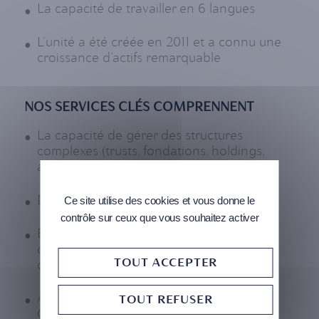
La capacité de travailler en 6 langues
L’unité a été créée en 2011 et a connu une
croissance d’actifs remarquable
NOS SERVICES CLÉS COMPRENNENT
La capacité de gérer des structures
complexes (trusts, fondations, holdings,
assurances vie)
Due diligence interne
Ce site utilise des cookies et vous donne le
contrôle sur ceux que vous souhaitez activer
Exécutions de transactions sur la plupart
des bourses et dans toutes les classes
TOUT ACCEPTER
d’actifs
Accès direct à la salle des marchés de la
TOUT REFUSER
CMB