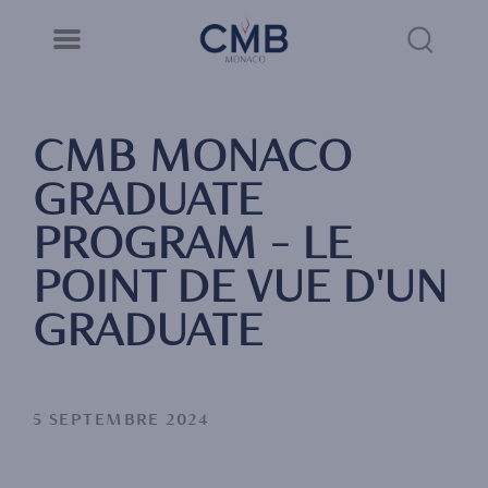
CMB Monaco
Panneau de gestion des cookies
Skip
to
Sea
main
content
Link
CMB MONACO
GRADUATE
PROGRAM - LE
POINT DE VUE D'UN
GRADUATE
5 SEPTEMBRE 2024