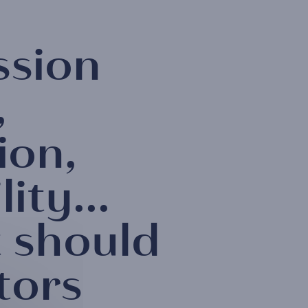
ssion
,
ion,
lity...
 should
tors