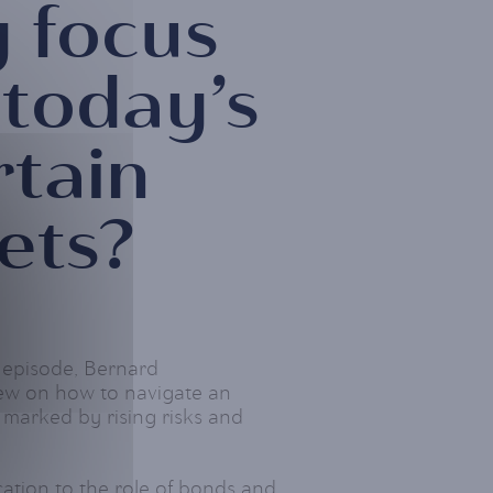
y focus
 today’s
rtain
ets?
t episode, Bernard
iew on how to navigate an
marked by rising risks and
cation to the role of bonds and