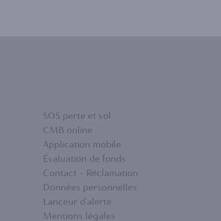
SOS perte et vol
CMB online
Application mobile
FOOTER
Évaluation de fonds
Contact - Réclamation
MENU
Données personnelles
Lanceur d'alerte
Mentions légales