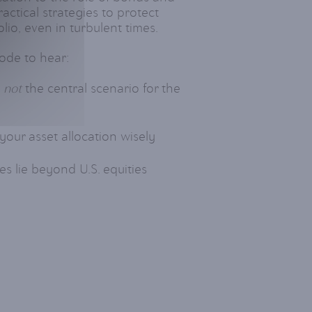
ractical strategies to protect
io, even in turbulent times.
sode to hear:
s
not
the central scenario for the
our asset allocation wisely
s lie beyond U.S. equities