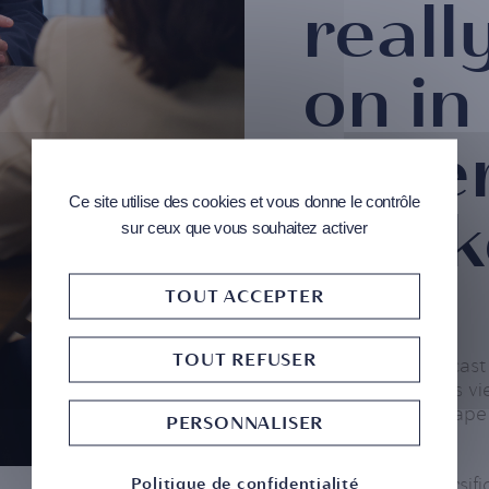
reall
on in
unce
Ce site utilise des cookies et vous donne le contrôle
mark
sur ceux que vous souhaitez activer
TOUT ACCEPTER
TOUT REFUSER
In our latest podcas
Aybran shares his v
economic landscape 
PERSONNALISER
reduced visibility.
From global diversifi
Politique de confidentialité