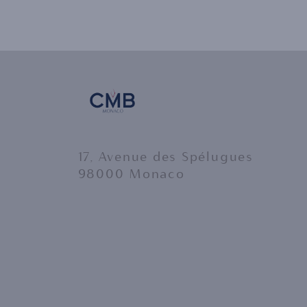
audio
17, Avenue des Spélugues
98000 Monaco