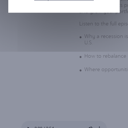
gold, he highlights p
and grow your portfol
Listen to the full epi
Why a recession i
U.S.
How to rebalance y
Where opportunitie